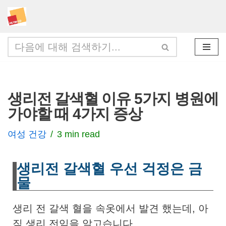
콘
텐
츠
로
건
생리전 갈색혈 이유 5가지 병원에
너
가야할 때 4가지 증상
뛰
기
여성 건강
3 min read
생리전 갈색혈 우선 걱정은 금
물
생리 전 갈색 혈을 속옷에서 발견 했는데, 아
직 생리 전임을 알고습니다.