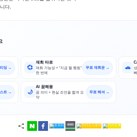
니다.
요
재회 타로
C
💞
🚗
 리딩 →
무료 재회운 →
재회 가능성 + “지금 할 행동”
성
한 번에
빠
AI 꿈해몽
🌙
스트 →
무료 해석 →
꿈 의미 + 현실 조언을 짧게 요
약