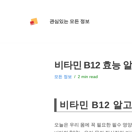
콘
관심있는 모든 정보
텐
츠
로
건
너
비타민 B12 효능 
뛰
기
모든 정보
2 min read
비타민 B12 알
오늘은 우리 몸에 꼭 필요한 필수 영양