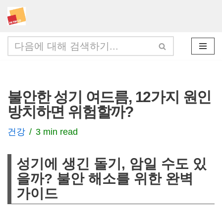
콘
텐
츠
로
건
불안한 성기 여드름, 12가지 원인
너
방치하면 위험할까?
뛰
기
건강
3 min read
성기에 생긴 돌기, 암일 수도 있
을까? 불안 해소를 위한 완벽
가이드