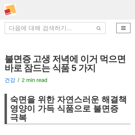
콘
텐
츠
로
건
불면증 고생 저녁에 이거 먹으면
너
바로 잠드는 식품 5 가지
뛰
기
건강
2 min read
숙면을 위한 자연스러운 해결책
영양이 가득 식품으로 불면증
극복