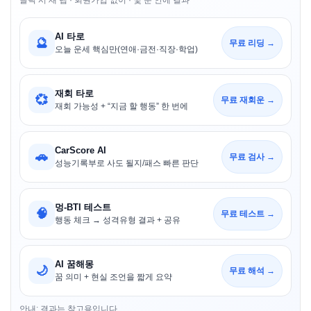
클릭 시 새 탭 · 회원가입 없이 · 몇 분 안에 결과
AI 타로
🔮
무료 리딩 →
오늘 운세 핵심만(연애·금전·직장·학업)
재회 타로
💞
무료 재회운 →
재회 가능성 + “지금 할 행동” 한 번에
CarScore AI
🚗
무료 검사 →
성능기록부로 사도 될지/패스 빠른 판단
멍-BTI 테스트
🧠
무료 테스트 →
행동 체크 → 성격유형 결과 + 공유
AI 꿈해몽
🌙
무료 해석 →
꿈 의미 + 현실 조언을 짧게 요약
안내: 결과는 참고용입니다.