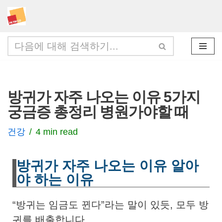
콘
텐
츠
로
건
방귀가 자주 나오는 이유 5가지
너
궁금증 총정리 병원가야할 때
뛰
기
건강
4 min read
방귀가 자주 나오는 이유 알아
야 하는 이유
“방귀는 임금도 뀐다”라는 말이 있듯, 모두 방
귀를 배출합니다.