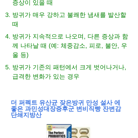
증상이 있을 때
방귀가 매우 강하고 불쾌한 냄새를 발산할
때
방귀가 지속적으로 나오며, 다른 증상과 함
께 나타날 때 (예: 체중감소, 피로, 불안, 우
울 등)
방귀가 기존의 패턴에서 크게 벗어나거나,
급격한 변화가 있는 경우
더 퍼펙트 유산균 잦은방귀 만성 설사 에
좋은 과민성대장증후군 변비직빵 잔변감
단쇄지방산