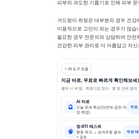
피부의 과도한 기름기로 인해 피부 문
겨드랑이 쥐젖은 대부분의 경우 건강에
미용적으로 고민이 되는 경우가 많습니
필요한 경우 전문의와 상담하여 안전
건강한 피부 관리로 더 아름답고 자신
✨ AI 도구 모음
지금 바로, 무료로 빠르게 확인해보세
클릭 시 새 탭 · 회원가입 없이 · 몇 분 안에 결과
AI 타로
🔮
무료
오늘 운세 핵심만(연애·금전·직
장·학업)
멍-BTI 테스트
🧠
무료 테
행동 체크 → 성격유형 결과
+ 공유