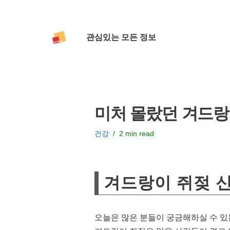
콘
관심있는 모든 정보
텐
츠
로
건
너
미처 몰랐던 겨드랑
뛰
기
건강
2 min read
겨드랑이 쥐젖 신
오늘은 많은 분들이 궁금해하실 수 있