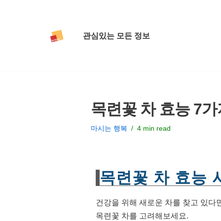
콘
관심있는 모든 정보
텐
츠
로
건
너
목련꽃 차 효능 7
뛰
기
마시는 행복
4 min read
목련꽃 차 효능 
건강을 위해 새로운 차를 찾고 있다면
목련꽃 차를 고려해보세요.