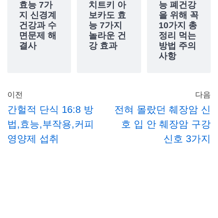
효능 7가
치트키 아
능 폐건강
지 신경계
보카도 효
을 위해 꼭
건강과 수
능 7가지
10가지 총
면문제 해
놀라운 건
정리 먹는
결사
강 효과
방법 주의
사항
이전
다음
간헐적 단식 16:8 방
전혀 몰랐던 췌장암 신
법,효능,부작용,커피
호 입 안 췌장암 구강
영양제 섭취
신호 3가지