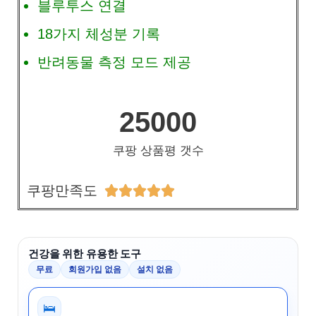
블루투스 연결
18가지 체성분 기록
반려동물 측정 모드 제공
25000
쿠팡 상품평 갯수
쿠팡만족도





건강을 위한 유용한 도구
무료
회원가입 없음
설치 없음
🛌