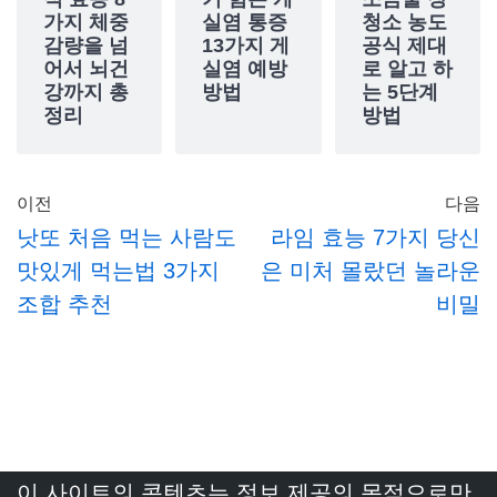
가지 체중
실염 통증
청소 농도
감량을 넘
13가지 게
공식 제대
어서 뇌건
실염 예방
로 알고 하
강까지 총
방법
는 5단계
정리
방법
이전
다음
낫또 처음 먹는 사람도
라임 효능 7가지 당신
맛있게 먹는법 3가지
은 미처 몰랐던 놀라운
조합 추천
비밀
이 사이트의 콘텐츠는 정보 제공의 목적으로만