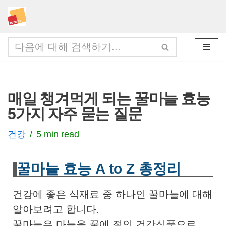
콘
텐
츠
로
건
매일 챙겨먹게 되는 꿀마늘 효능
너
5가지 자주 묻는 질문
뛰
기
건강
5 min read
꿀마늘 효능 A to Z 총정리
건강에 좋은 식재료 중 하나인 꿀마늘에 대해
알아보려고 합니다.
꿀마늘은 마늘을 꿀에 절인 건강식품으로,