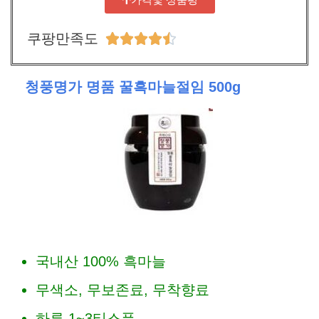
쿠팡만족도





청풍명가 명품 꿀흑마늘절임 500g
국내산 100% 흑마늘
무색소, 무보존료, 무착향료
하루 1~3티스푼