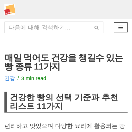
콘
텐
츠
로
건
매일 먹어도 건강을 챙길수 있는
너
빵 종류 11가지
뛰
기
건강
3 min read
건강한 빵의 선택 기준과 추천
리스트 11가지
편리하고 맛있으며 다양한 요리에 활용되는 빵