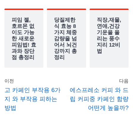
피임 젤,
당질제한
직장,재물,
호르몬 없
식 효능 8
연애,건강
이도 가능
가지 체중
기운을 올
한 새로운
감량을 넘
리는 풍수
피임법! 효
어서 뇌건
지리 12비
과와 장단
강까지 총
법
점 총정리
정리
이전
다음
고 카페인 부작용 6가
에스프레소 커피 와 드
지 와 부작용 피하는
립 커피중 카페인 함량
방법
어떤게 높을까?