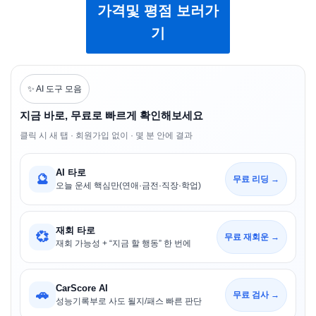
가격및 평점 보러가
기
✨ AI 도구 모음
지금 바로, 무료로 빠르게 확인해보세요
클릭 시 새 탭 · 회원가입 없이 · 몇 분 안에 결과
AI 타로
🔮
무료 리딩 →
오늘 운세 핵심만(연애·금전·직장·학업)
재회 타로
💞
무료 재회운 →
재회 가능성 + “지금 할 행동” 한 번에
CarScore AI
🚗
무료 검사 →
성능기록부로 사도 될지/패스 빠른 판단