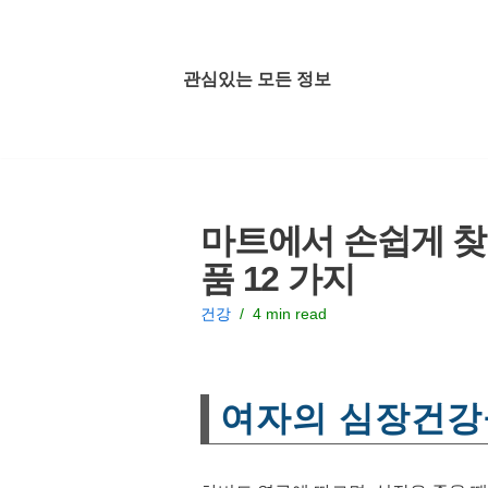
콘
관심있는 모든 정보
텐
츠
로
건
너
마트에서 손쉽게 찾을
뛰
기
품 12 가지
건강
4 min read
여자의 심장건강