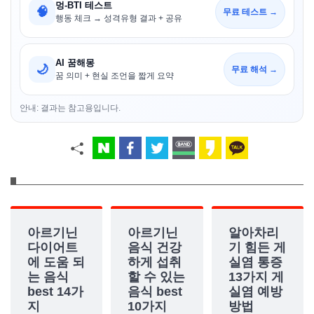
멍-BTI 테스트
🧠
무료 테스트 →
행동 체크 → 성격유형 결과 + 공유
AI 꿈해몽
🌙
무료 해석 →
꿈 의미 + 현실 조언을 짧게 요약
안내: 결과는 참고용입니다.
아르기닌
아르기닌
알아차리
다이어트
음식 건강
기 힘든 게
에 도움 되
하게 섭취
실염 통증
는 음식
할 수 있는
13가지 게
best 14가
음식 best
실염 예방
지
10가지
방법