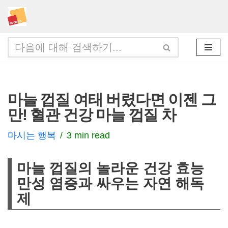
콘
텐
츠
로
건
마늘 껍질 여태 버렸다면 이젠 그
너
만! 혈관 건강 마늘 껍질 차
뛰
기
마시는 행복
3 min read
마늘 껍질의 놀라운 건강 효능
만성 염증과 싸우는 자연 해독
제