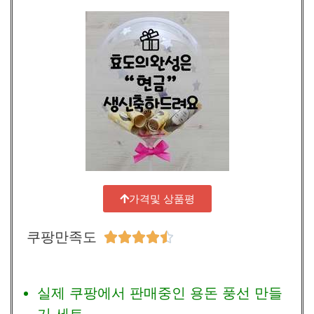
가격및 상품평
쿠팡만족도





실제 쿠팡에서 판매중인 용돈 풍선 만들