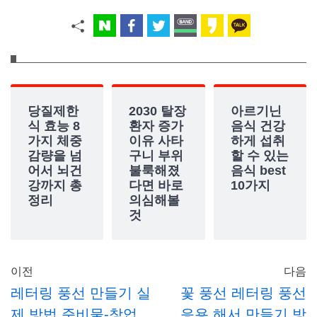
당질제한
2030 탈장
아르기닌
식 효능 8
환자 증가
음식 건강
가지 체중
이유 사타
하게 섭취
감량을 넘
구니 부위
할 수 있는
어서 뇌건
불룩해졌
음식 best
강까지 총
다면 바로
10가지
정리
의심해볼
것
이전
다음
레터링 풍선 만들기 실
꽃 풍선 레터링 풍선
제 방법 준비물-창업
응용 해서 만들기 방