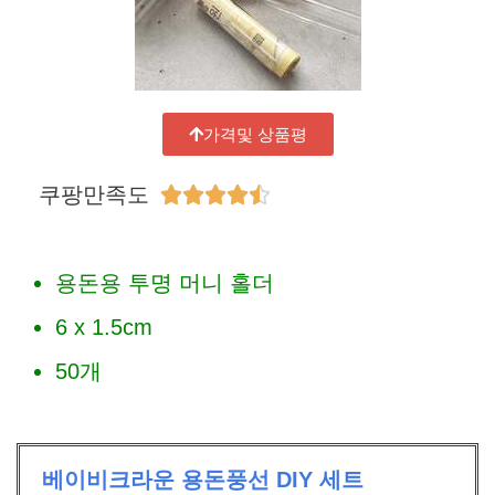
가격및 상품평
쿠팡만족도





용돈용 투명 머니 홀더
6 x 1.5cm
50개
베이비크라운 용돈풍선 DIY 세트