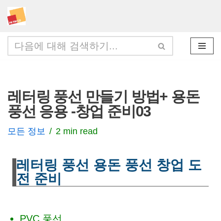
콘
텐
츠
로
건
레터링 풍선 만들기 방법+ 용돈
너
풍선 응용 -창업 준비03
뛰
기
모든 정보
2 min read
레터링 풍선 용돈 풍선 창업 도
전 준비
PVC 풍선