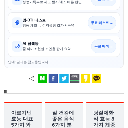
성능기록부로 사도 될지/패스 빠른 판단
멍-BTI 테스트
🧠
무료 테스트 →
행동 체크 → 성격유형 결과 + 공유
AI 꿈해몽
🌙
무료 해석 →
꿈 의미 + 현실 조언을 짧게 요약
안내: 결과는 참고용입니다.
아르기닌
질 건강에
당질제한
효능 대표
좋은 음식
식 효능 8
5가지 와
6가지 분
가지 체중