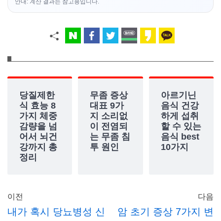
안내: 계산 결과는 참고용입니다.
당질제한
무좀 증상
아르기닌
식 효능 8
대표 9가
음식 건강
가지 체중
지 소리없
하게 섭취
감량을 넘
이 전염되
할 수 있는
어서 뇌건
는 무좀 침
음식 best
강까지 총
투 원인
10가지
정리
이전
다음
내가 혹시 당뇨병성 신
암 초기 증상 7가지 변