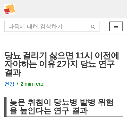
콘
텐
츠
로
건
당뇨 걸리기 싫으면 11시 이전에
너
자야하는 이유 2가지 당뇨 연구
뛰
결과
기
건강
2 min read
늦은 취침이 당뇨병 발병 위험
을 높인다는 연구 결과