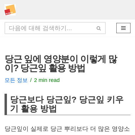
콘
텐
츠
로
건
당근 잎에 영양분이 이렇게 많
너
이? 당근잎 활용 방법
뛰
기
모든 정보
2 min read
당근보다 당근잎? 당근잎 키우
기
활용 방법
당근잎이 실제로 당근 뿌리보다 더 많은 영양소