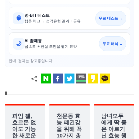
멍-BTI 테스트
🧠
무료 테스트 →
행동 체크 → 성격유형 결과 + 공유
AI 꿈해몽
🌙
무료 해석 →
꿈 의미 + 현실 조언을 짧게 요약
안내: 결과는 참고용입니다.
피임 젤,
천문동 효
남녀모두
호르몬 없
능 폐건강
에게 딱 좋
이도 가능
을 위해 꼭
은 아르기
한 새로운
10가지 총
닌 효능 챙