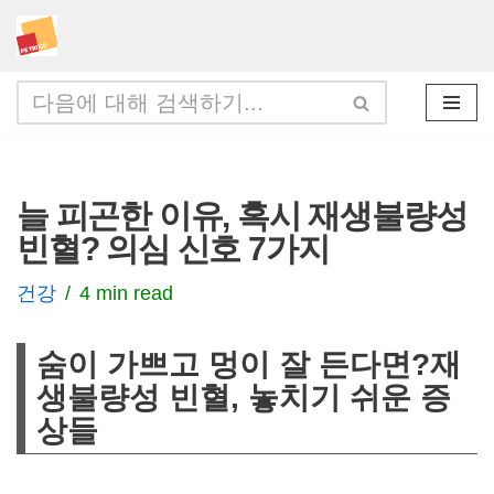
콘
텐
츠
로
건
늘 피곤한 이유, 혹시 재생불량성
너
빈혈? 의심 신호 7가지
뛰
기
건강
4 min read
숨이 가쁘고 멍이 잘 든다면?재
생불량성 빈혈, 놓치기 쉬운 증
상들