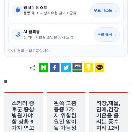
멍-BTI 테스트
🧠
무료 테스트 →
행동 체크 → 성격유형 결과 + 공유
AI 꿈해몽
🌙
무료 해석 →
꿈 의미 + 현실 조언을 짧게 요약
안내: 결과는 참고용입니다.
스키터 증
왼쪽 고환
직장,재물,
후군 증상
통증 7가
연애,건강
병원가야
지 위험한
기운을 올
할 상황 6
원인 암이
리는 풍수
가지 연고
될 가능성
지리 12비