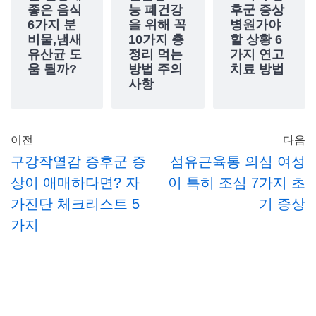
좋은 음식
능 폐건강
후군 증상
6가지 분
을 위해 꼭
병원가야
비물,냄새
10가지 총
할 상황 6
유산균 도
정리 먹는
가지 연고
움 될까?
방법 주의
치료 방법
사항
이전
다음
구강작열감 증후군 증
섬유근육통 의심 여성
상이 애매하다면? 자
이 특히 조심 7가지 초
가진단 체크리스트 5
기 증상
가지