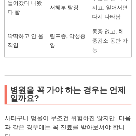
들어갔다 나왔
서혜부 탈장
지고, 일어서면
다 함
다시 나타남
통증 없고, 체
딱딱하고 안 움
림프종, 악성종
중감소 동반 가
직임
양
능
병원을 꼭 가야 하는 경우는 언제
일까요?
사타구니 멍울이 무조건 위험하진 않지만, 다음
과 같은 경우에는 꼭 진료를 받아보셔야 합니