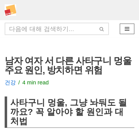
콘
텐
츠
로
건
남자 여자 서 다른 사타구니 멍울
너
주요 원인, 방치하면 위험
뛰
기
건강
4 min read
사타구니 멍울, 그냥 놔둬도 될
까요? 꼭 알아야 할 원인과 대
처법