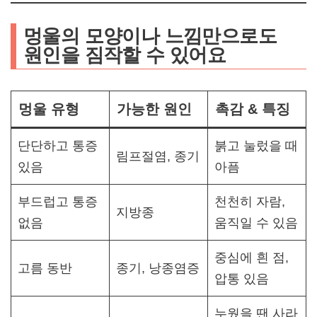
멍울의 모양이나 느낌만으로도
원인을 짐작할 수 있어요
멍울 유형
가능한 원인
촉감 & 특징
단단하고 통증
붉고 눌렀을 때
림프절염, 종기
있음
아픔
부드럽고 통증
천천히 자람,
지방종
없음
움직일 수 있음
중심에 흰 점,
고름 동반
종기, 낭종염증
압통 있음
누웠을 땐 사라