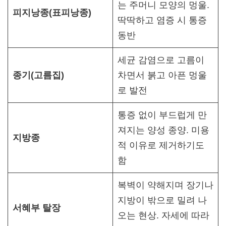
는 주머니 모양의 멍울.
피지낭종(표피낭종)
딱딱하고 염증 시 통증
동반
세균 감염으로 고름이
종기(고름집)
차면서 붉고 아픈 멍울
로 발전
통증 없이 부드럽게 만
져지는 양성 종양. 미용
지방종
적 이유로 제거하기도
함
복벽이 약해지며 장기나
지방이 밖으로 밀려 나
서혜부 탈장
오는 현상. 자세에 따라