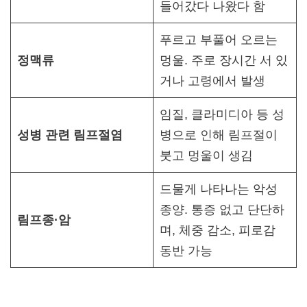
들어갔다 나왔다 함
푸르고 부풀어 오르는
정맥류
멍울. 주로 장시간 서 있
거나 고령에서 발생
임질, 클라미디아 등 성
성병 관련 림프절염
병으로 인해 림프절이
붓고 멍울이 생김
드물게 나타나는 악성
종양. 통증 없고 단단하
림프종·암
며, 체중 감소, 피로감
동반 가능