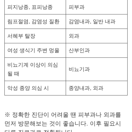
피지낭종, 표피낭종
피부과
림프절염, 감염성 질환
감염내과, 일반 내과
서혜부 탈장
외과
여성 생식기 주변 멍울
산부인과
비뇨기계 이상이 의심
비뇨기과
될 때
악성 종양 의심 시
종양내과, 외과
※ 정확한 진단이 어려울 땐 피부과나 외과를
먼저 방문해보는 것이 좋습니다. 이후 필요시