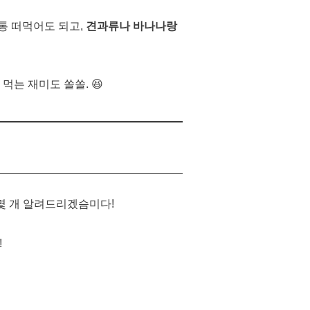
통 떠먹어도 되고,
견과류나 바나나랑
먹는 재미도 쏠쏠. 😆
몇 개 알려드리겠슴미다!
!