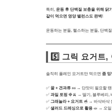
특히,
운동 후 단백질 보충을 위해 닭
같이 먹으면 영양 밸런스도 완벽
!
운동하는 분들, 헬스하는 분들, 단백질 
5️⃣ 그릭 요거트
솔직히 플레인 요거트만 먹으면
좀 
✅
꿀 + 견과류
🥜 → 단맛이 필요할 땐
✅
과일 토핑
🍓🍌 → 딸기, 블루베리
✅
그래놀라 + 요거트
🥣 → 바삭바삭
✅
샐러드 드레싱으로 활용
🥗 → 오