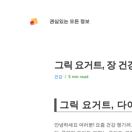
콘
관심있는 모든 정보
텐
츠
로
건
너
그릭 요거트, 장 건
뛰
기
건강
5 min read
그릭 요거트, 다
안녕하세요 여러분! 요즘 건강 챙기려