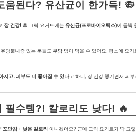
 도움된다? 유산균이 한가득! 🦠
바로
장 건강!
😆 그릭 요거트에는
유산균(프로바이오틱스)
이 듬뿍
유당불내증 있는 분들도 부담 없이 먹을 수 있어요. 평소에 요거
아지고, 피부도 더 좋아질 수 있다
고 하니, 장 건강 챙기면서 피부
때 필수템?! 칼로리도 낮다! 🔥
?
포만감 + 낮은 칼로리
아니겠어요? 근데 그릭 요거트가 딱 그렇