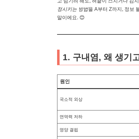
고 넘기려 해도, 혀끝이 스치거나 김
정시키는 방법
을 A부터 Z까지, 정
말이에요. 😊
1. 구내염, 왜 생
원인
국소적 외상
면역력 저하
영양 결핍