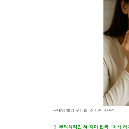
구내염 빨리 낫는법 ‘왜 나만 자꾸?
무의식적인 혀·치아 접촉
: “마치