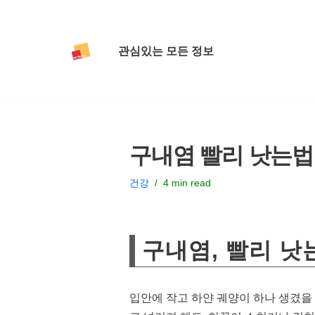
콘
관심있는 모든 정보
텐
츠
로
건
너
구내염 빨리 낫는법
뛰
기
건강
4 min read
구내염, 빨리 낫
입안에 작고 하얀 궤양이 하나 생겼을 