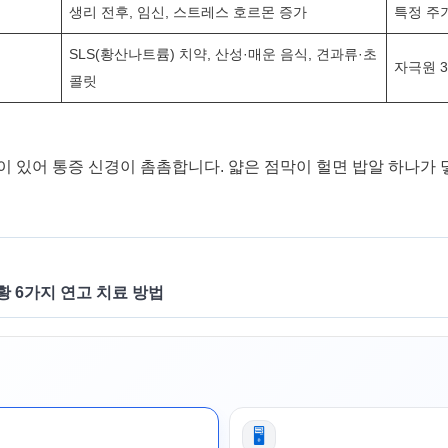
생리 전후, 임신, 스트레스 호르몬 증가
특정 주
SLS(황산나트륨) 치약, 산성·매운 음식, 견과류·초
자극원 3
콜릿
이 있어 통증 신경이 촘촘합니다. 얇은 점막이 헐면 밥알 하나가 
 6가지 연고 치료 방법
🖥️