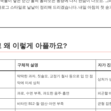
치국물이 닿는 순간 울컥 올라오는 통증에 다시 한숨이 나오죠. 
보 블로그 스타일로 낱낱이 정리해 드리겠습니다. 내일 아침의 첫 
기고 왜 이렇게 아플까요?
구체적 설명
자가 
딱딱한 과자, 칫솔모, 교정기 철사 등으로 입 안 점
상처가 
막에 미세 상처
과로, 수면 부족, 과도한 음주·흡연
피곤할 
비타민 B12·철·엽산·아연 부족
균형 잡