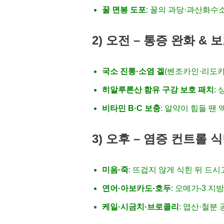
꿀 면봉 도포
: 꿀의 과당·과산화수소
2) 오전 – 통증 완화 &
국소 진통·소염 겔
(벤조카인·리도카인
히알루론산 함유 구강 보호 패치
:
비타민 B·C 보충
: 알약이 힘들 땐
3) 오후 – 염증 컨트롤 
미음·죽
: 뜨겁지 않게 식힌 뒤 드시
연어·아보카도·호두
: 오메가-3 
케일·시금치·브로콜리
: 엽산·철분