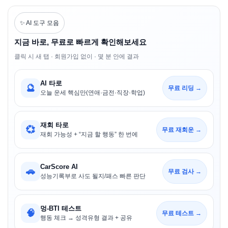
✨ AI 도구 모음
지금 바로, 무료로 빠르게 확인해보세요
클릭 시 새 탭 · 회원가입 없이 · 몇 분 안에 결과
AI 타로
🔮
무료 리딩 →
오늘 운세 핵심만(연애·금전·직장·학업)
재회 타로
💞
무료 재회운 →
재회 가능성 + “지금 할 행동” 한 번에
CarScore AI
🚗
무료 검사 →
성능기록부로 사도 될지/패스 빠른 판단
멍-BTI 테스트
🧠
무료 테스트 →
행동 체크 → 성격유형 결과 + 공유