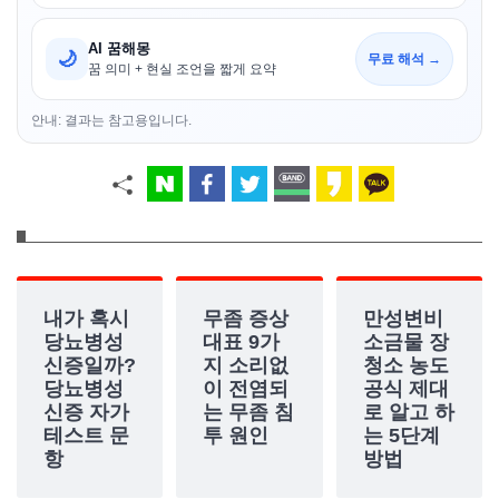
AI 꿈해몽
🌙
무료 해석 →
꿈 의미 + 현실 조언을 짧게 요약
안내: 결과는 참고용입니다.
내가 혹시
무좀 증상
만성변비
당뇨병성
대표 9가
소금물 장
신증일까?
지 소리없
청소 농도
당뇨병성
이 전염되
공식 제대
신증 자가
는 무좀 침
로 알고 하
테스트 문
투 원인
는 5단계
항
방법