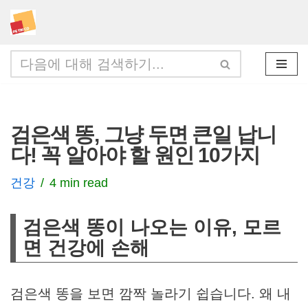
콘
텐
츠
로
건
검은색 똥, 그냥 두면 큰일 납니
너
다! 꼭 알아야 할 원인 10가지
뛰
기
건강
4 min read
검은색 똥이 나오는 이유, 모르
면 건강에 손해
검은색 똥을 보면 깜짝 놀라기 쉽습니다. 왜 내