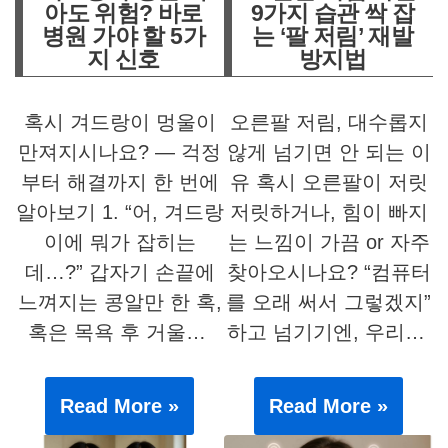
아도 위험? 바로
9가지 습관 싹 잡
병원 가야 할 5가
는 ‘팔 저림’ 재발
지 신호
방지법
혹시 겨드랑이 멍울이
오른팔 저림, 대수롭지
만져지시나요? — 걱정
않게 넘기면 안 되는 이
부터 해결까지 한 번에
유 혹시 오른팔이 저릿
알아보기 1. “어, 겨드랑
저릿하거나, 힘이 빠지
이에 뭐가 잡히는
는 느낌이 가끔 or 자주
데…?” 갑자기 손끝에
찾아오시나요? “컴퓨터
느껴지는 콩알만 한 혹,
를 오래 써서 그렇겠지”
혹은 목욕 후 거울…
하고 넘기기엔, 우리…
Read More »
Read More »