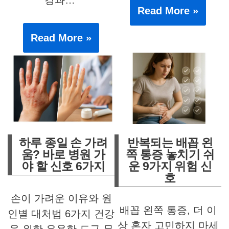
강과…
Read More »
Read More »
하루 종일 손 가려
반복되는 배꼽 왼
움? 바로 병원 가
쪽 통증 놓치기 쉬
야 할 신호 6가지
운 9가지 위험 신
호
손이 가려운 이유와 원
배꼽 왼쪽 통증, 더 이
인별 대처법 6가지 건강
상 혼자 고민하지 마세
을 위한 유용한 도구 무