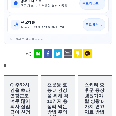
멍-BTI 테스트
🧠
무료 테스트 →
행동 체크 → 성격유형 결과 + 공유
AI 꿈해몽
🌙
무료 해석 →
꿈 의미 + 현실 조언을 짧게 요약
안내: 결과는 참고용입니다.
Q.주52시
천문동 효
스키터 증
간을 초과
능 폐건강
후군 증상
연장근로
을 위해 꼭
병원가야
너무 많아
10가지 총
할 상황 6
퇴사 실업
정리 먹는
가지 연고
급여 신청
방법 주의
치료 방법