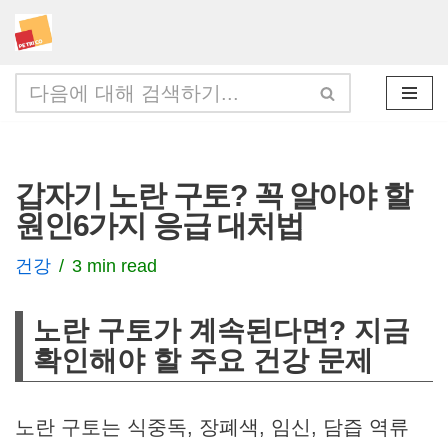
콘
텐
츠
로
건
갑자기 노란 구토? 꼭 알아야 할
너
원인6가지 응급 대처법
뛰
기
건강
3 min read
노란 구토가 계속된다면? 지금
확인해야 할 주요 건강 문제
노란 구토는 식중독, 장폐색, 임신, 담즙 역류