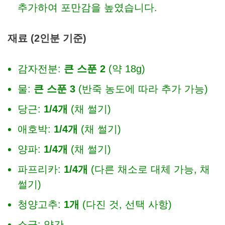
추가하여 포만감을 높였습니다.
재료 (2인분 기준)
감자전분:
큰 스푼 2
(약 18g)
물:
큰 스푼 3
(반죽 농도에 따라 추가 가능)
당근:
1/4개
(채 썰기)
애호박:
1/4개
(채 썰기)
양파:
1/4개
(채 썰기)
파프리카:
1/4개
(다른 채소로 대체 가능, 채
썰기)
청양고추:
1개
(다진 것, 선택 사항)
소금: 약간