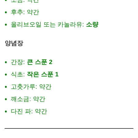
후추: 약간
올리브오일 또는 카놀라유:
소량
양념장
간장:
큰 스푼 2
식초:
작은 스푼 1
고춧가루: 약간
깨소금: 약간
다진 파: 약간