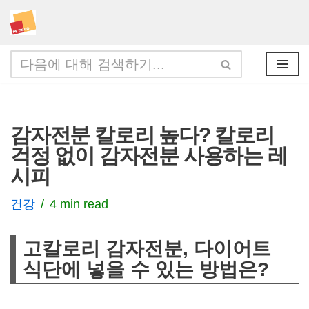
콘
텐
츠
로
건
감자전분 칼로리 높다? 칼로리
너
걱정 없이 감자전분 사용하는 레
뛰
시피
기
건강
4 min read
고칼로리 감자전분, 다이어트
식단에 넣을 수 있는 방법은?