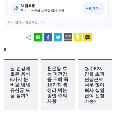
AI 꿈해몽
🌙
무료 해석 →
꿈 의미 + 현실 조언을 짧게 요약
안내: 결과는 참고용입니다.
질 건강에
천문동 효
Q.주52시
좋은 음식
능 폐건강
간을 초과
6가지 분
을 위해 꼭
연장근로
비물,냄새
10가지 총
너무 많아
유산균 도
정리 먹는
퇴사 실업
움 될까?
방법 주의
급여 신청
사항
가능?