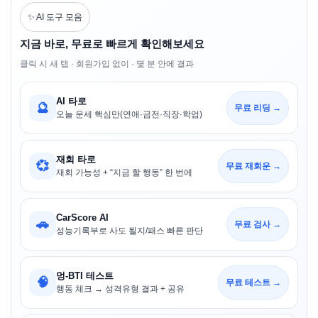
✨ AI 도구 모음
지금 바로, 무료로 빠르게 확인해보세요
클릭 시 새 탭 · 회원가입 없이 · 몇 분 안에 결과
AI 타로
🔮
무료 리딩 →
오늘 운세 핵심만(연애·금전·직장·학업)
재회 타로
💞
무료 재회운 →
재회 가능성 + “지금 할 행동” 한 번에
CarScore AI
🚗
무료 검사 →
성능기록부로 사도 될지/패스 빠른 판단
멍-BTI 테스트
🧠
무료 테스트 →
행동 체크 → 성격유형 결과 + 공유