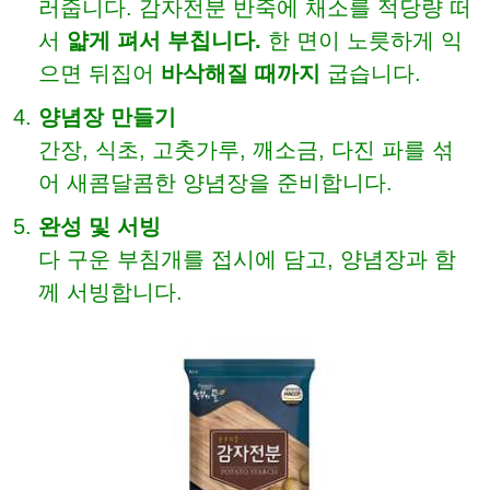
러줍니다. 감자전분 반죽에 채소를 적당량 떠
서
얇게 펴서 부칩니다.
한 면이 노릇하게 익
으면 뒤집어
바삭해질 때까지
굽습니다.
양념장 만들기
간장, 식초, 고춧가루, 깨소금, 다진 파를 섞
어 새콤달콤한 양념장을 준비합니다.
완성 및 서빙
다 구운 부침개를 접시에 담고, 양념장과 함
께 서빙합니다.