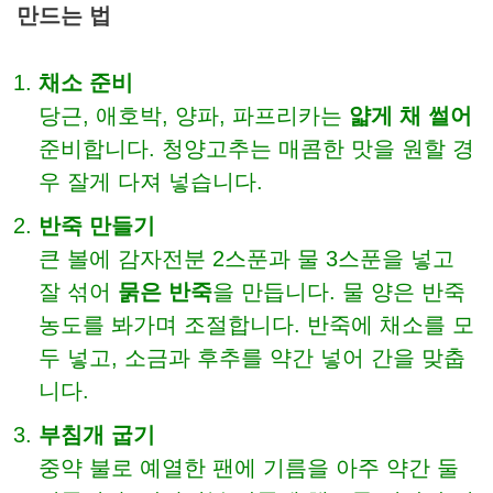
만드는 법
채소 준비
당근, 애호박, 양파, 파프리카는
얇게 채 썰어
준비합니다. 청양고추는 매콤한 맛을 원할 경
우 잘게 다져 넣습니다.
반죽 만들기
큰 볼에 감자전분 2스푼과 물 3스푼을 넣고
잘 섞어
묽은 반죽
을 만듭니다. 물 양은 반죽
농도를 봐가며 조절합니다. 반죽에 채소를 모
두 넣고, 소금과 후추를 약간 넣어 간을 맞춥
니다.
부침개 굽기
중약 불로 예열한 팬에 기름을 아주 약간 둘