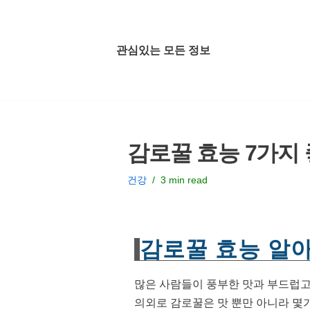
콘
관심있는 모든 정보
텐
츠
로
건
너
감로꿀 효능 7가지 
뛰
기
건강
3 min read
감로꿀 효능 알
많은 사람들이 풍부한 맛과 부드럽고
의외로 감로꿀은 맛 뿐만 아니라 몇